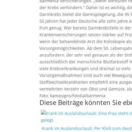
Barmenia Versicherungen. „Wenn Vorstufen rech
der Krebs verhindern.“ Daher ist es wichtig,
Darmkrebs bietet die Darmspiegelung, die 95 
55 Jahren hat jeder Deutsche alle zehn Jahre A
früh genug. Wer bereits Darmkrebsfälle in der 
Krankenversicherungen setzen stärker auf Frü
wenn der behandelnde Arzt die Koloskopie als
Vorsorgemöglichkeiten. Ab dem 50. Lebensjah
anzufordern, der sehr viel genauer als der bish
ausschließlich der menschliche Blutfarbstoff
viele Krebserkrankungen und dreimal so viele 
Vorsorgemaßnahmen sind auch viel Bewegung 
Stoffwechselkrankheiten empfiehlt eine ausge
vermehrten Verzehr von Obst und Gemüse. (Ad
Foto: kamasigns/fotolia/barmenia
Diese Beiträge könnten Sie ebe
Krank im Auslandsurlaub: Per Klick zum deut