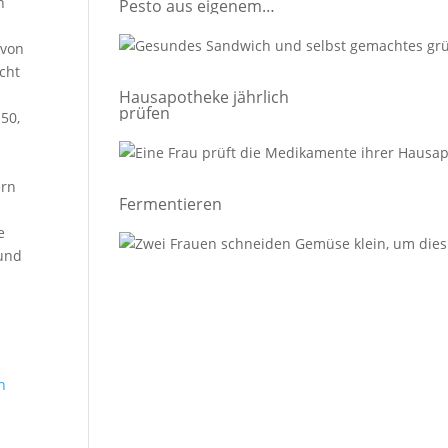
h
Pesto aus eigenem
Anbau
 von
icht
Hausapotheke jährlich
prüfen
50,
ern
Fermentieren
o
e
 und