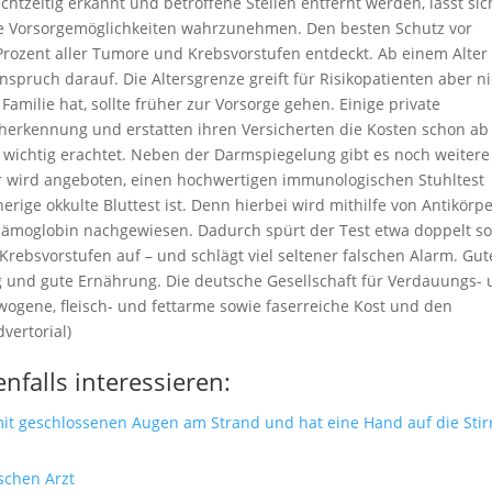
tzeitig erkannt und betroffene Stellen entfernt werden, lässt sic
 die Vorsorgemöglichkeiten wahrzunehmen. Den besten Schutz vor
Prozent aller Tumore und Krebsvorstufen entdeckt. Ab einem Alter
nspruch darauf. Die Altersgrenze greift für Risikopatienten aber n
Familie hat, sollte früher zur Vorsorge gehen. Einige private
herkennung und erstatten ihren Versicherten die Kosten schon ab 
 wichtig erachtet. Neben der Darmspiegelung gibt es noch weitere
r wird angeboten, einen hochwertigen immunologischen Stuhltest
erige okkulte Bluttest ist. Denn hierbei wird mithilfe von Antikörp
 Hämoglobin nachgewiesen. Dadurch spürt der Test etwa doppelt s
Krebsvorstufen auf – und schlägt viel seltener falschen Alarm. Gut
und gute Ernährung. Die deutsche Gesellschaft für Verdauungs-
wogene, fleisch- und fettarme sowie faserreiche Kost und den
vertorial)
nfalls interessieren:
schen Arzt